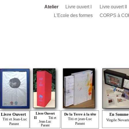
Atelier
Livre ouvert I
Livre ouvert II
L'Ecole des formes
CORPS à COR
Livre Ouvert
Livre Ouvert
De la Terre à la tête
En Somme
II
Titi et
Titi et jean-Luc
Titi et Jean-Luc
Virgile Novari
Jean-Luc
Parant
Parant
Parant