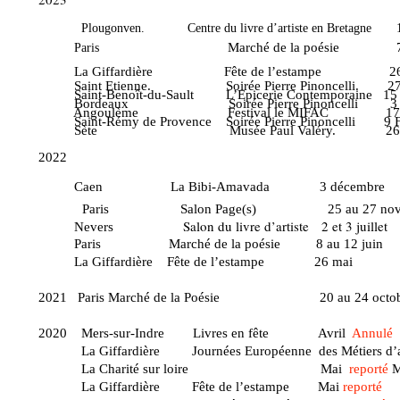
Plougonven. Centre du livre d’artiste en Bretagne 18 
Marché de la poésie 7 au 1
Paris
La Giffardière
Fête de l’estampe 26-27-28
Saint Etienne. Soirée Pierre Pinoncelli. 27 a
Saint-Benoît-du-Sault L’Epicerie Contemporaine 15 av
Bordeaux Soirée Pierre Pinoncelli 3 et 4
Angoulème Festival le MIFAC 17 et 1
Saint-Rémy de Provence Soirée Pierre Pinoncelli 9 Fé
Sète Musée Paul Valéry. 26 jan
2022
Caen La Bibi-Amavada 3 décembre
Paris Salon Page(s) 2
Salon du livre d’artiste 2 et 3 juillet
Nevers
Paris Marché de la poésie 8 au 12 juin
La Giffardière Fête de l’estampe 26 mai
2021 Paris Marché de la Poésie 20 au 24 octob
2020 Mers-sur-Indre Livres en fête Avril
Annulé
La Giffardière Journées Européenne des Métiers d’a
La Charité sur loire Mai
reporté
La Giffardière Fête de l’estampe Mai
reporté